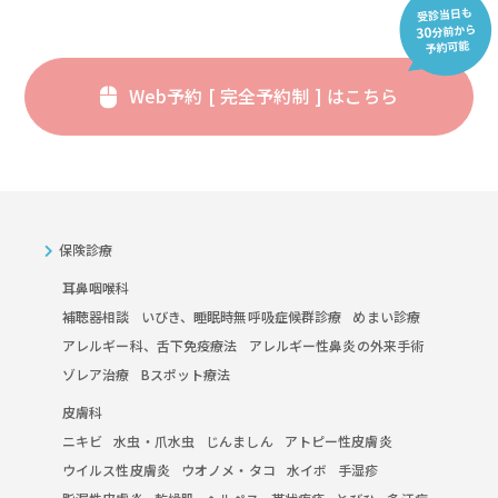
Web予約 [ 完全予約制 ] はこちら
保険診療
耳鼻咽喉科
補聴器相談
いびき、睡眠時無呼吸症候群診療
めまい診療
アレルギー科、舌下免疫療法
アレルギー性鼻炎の外来手術
ゾレア治療
Bスポット療法
皮膚科
ニキビ
水虫・爪水虫
じんましん
アトピー性皮膚炎
ウイルス性皮膚炎
ウオノメ・タコ
水イボ
手湿疹