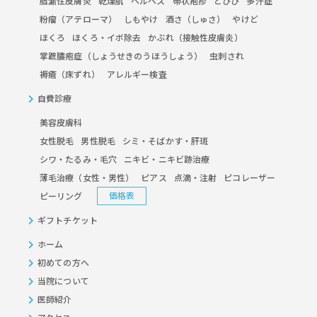
脂漏性皮膚炎
乾燥肌
ヘルペス
帯状疱疹
とびひ
多汗症
粉瘤（アテローマ）
しもやけ
酒さ（しゅさ）
やけど
ほくろ
ほくろ・イボ除去
かぶれ（接触性皮膚炎）
掌蹠膿疱症（しょうせきのうほうしょう）
虫刺され
褥瘡（床ずれ）
アレルギー検査
自費診療
美容皮膚科
女性脱毛
男性脱毛
シミ・そばかす・肝斑
シワ・たるみ・毛穴
ニキビ・ニキビ跡治療
薄毛治療（女性・男性）
ピアス
点滴・注射
ピコレーザー
価格表
ピーリング
ギフトチケット
ホーム
初めての方へ
当院について
医師紹介