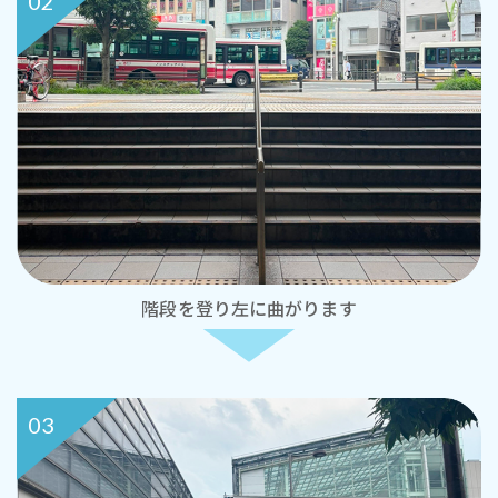
02
階段を登り左に曲がります
03